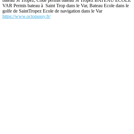
bateau St Tropez, Code permis bateau St Tropez BATEAU ECOLE
VAR Permis bateau à Saint Trop dans le Var, Bateau Ecole dans le
golfe de SaintTropez Ecole de navigation dans le Var
https://www.octopussy.fr/
annuaire-voile.com